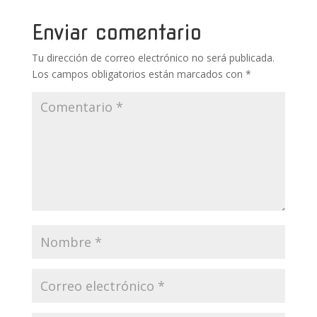
o
p
ti
k
p
r
Enviar comentario
Tu dirección de correo electrónico no será publicada.
Los campos obligatorios están marcados con
*