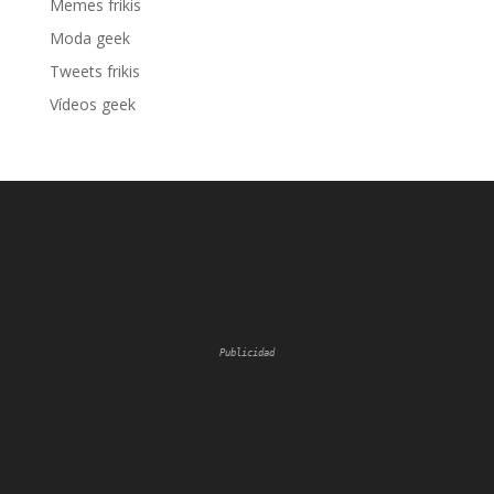
Memes frikis
Moda geek
Tweets frikis
Vídeos geek
Publicidad