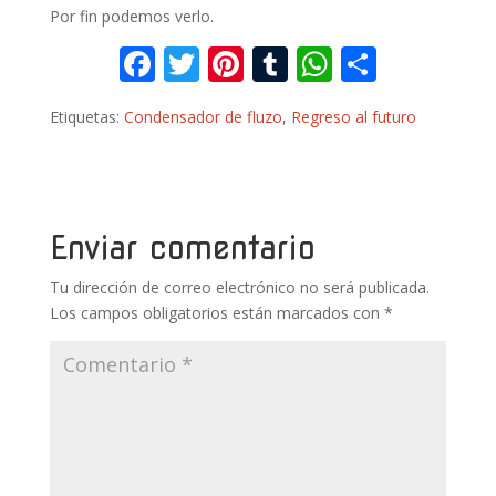
Por fin podemos verlo.
F
T
Pi
T
W
C
ac
w
nt
u
h
o
Etiquetas:
Condensador de fluzo
,
Regreso al futuro
e
itt
er
m
at
m
b
er
e
bl
s
p
o
st
r
A
ar
o
p
ti
Enviar comentario
k
p
r
Tu dirección de correo electrónico no será publicada.
Los campos obligatorios están marcados con
*