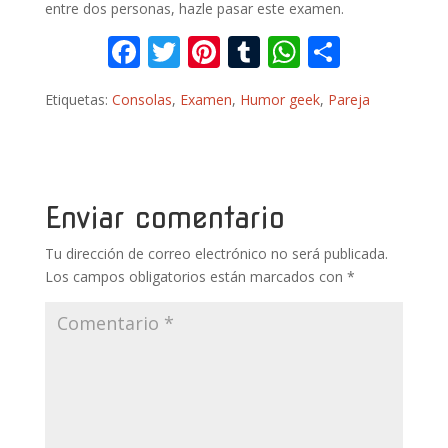
entre dos personas, hazle pasar este examen.
F
T
Pi
T
W
C
ac
w
nt
u
h
o
Etiquetas:
Consolas
,
Examen
,
Humor geek
,
Pareja
e
itt
er
m
at
m
b
er
e
bl
s
p
o
st
r
A
ar
o
p
ti
Enviar comentario
k
p
r
Tu dirección de correo electrónico no será publicada.
Los campos obligatorios están marcados con
*