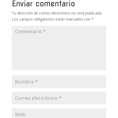
o
p
ti
Enviar comentario
k
p
r
Tu dirección de correo electrónico no será publicada.
Los campos obligatorios están marcados con
*