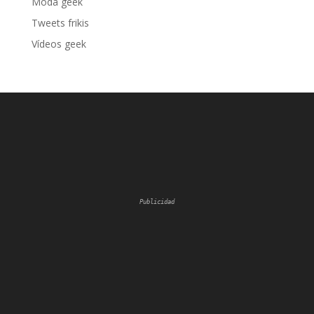
Moda geek
Tweets frikis
Vídeos geek
Publicidad