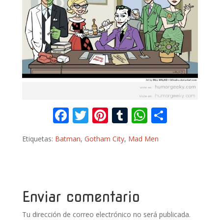
F
T
Pi
T
W
C
ac
w
nt
u
h
o
Etiquetas:
Batman
,
Gotham City
,
Mad Men
e
itt
er
m
at
m
b
er
e
bl
s
p
o
st
r
A
ar
o
p
ti
Enviar comentario
k
p
r
Tu dirección de correo electrónico no será publicada.