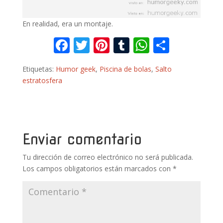
En realidad, era un montaje.
F
T
Pi
T
W
C
ac
w
nt
u
h
o
Etiquetas:
Humor geek
,
Piscina de bolas
,
Salto
e
itt
er
m
at
m
estratosfera
b
er
e
bl
s
p
o
st
r
A
ar
o
p
ti
k
p
r
Enviar comentario
Tu dirección de correo electrónico no será publicada.
Los campos obligatorios están marcados con
*