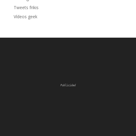
Tweets frikis
Vídeos geek
Publicidad