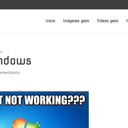
Inicio
Imágenes geek
Vídeos geek
H
ws
indows
omentarios