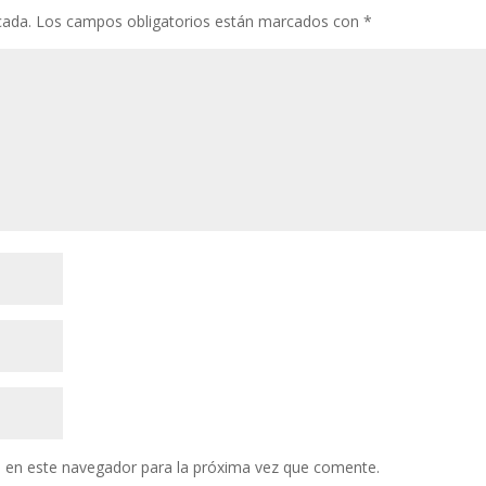
k
p
r
cada.
Los campos obligatorios están marcados con
*
 en este navegador para la próxima vez que comente.