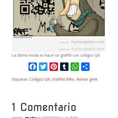
La última moda es hacer un graffiti con códigos QR.
F
T
Pi
T
W
C
ac
w
nt
u
h
o
Etiquetas:
Códigos QR
,
Graffitis frikis
,
Humor geek
e
itt
er
m
at
m
b
er
e
bl
s
p
o
st
r
A
ar
1 Comentario
o
p
ti
k
p
r