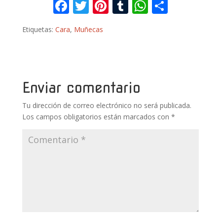
F
T
Pi
T
W
C
ac
w
nt
u
h
o
Etiquetas:
Cara
,
Muñecas
e
itt
er
m
at
m
b
er
e
bl
s
p
o
st
r
A
ar
o
p
ti
Enviar comentario
k
p
r
Tu dirección de correo electrónico no será publicada.
Los campos obligatorios están marcados con
*