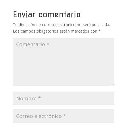
o
p
ti
k
p
r
Enviar comentario
Tu dirección de correo electrónico no será publicada.
Los campos obligatorios están marcados con
*