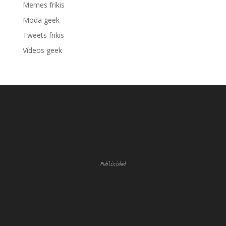
Memes frikis
Moda geek
Tweets frikis
Vídeos geek
Publicidad