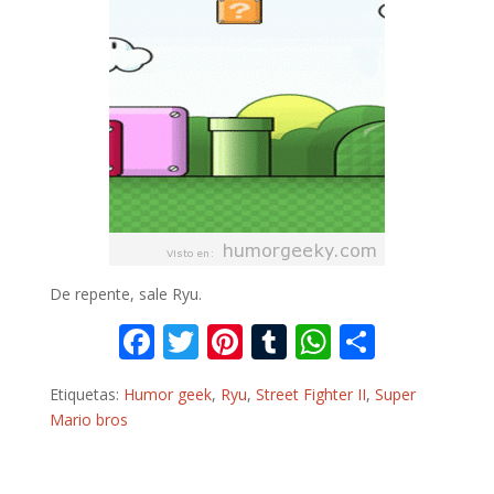
De repente, sale Ryu.
F
T
Pi
T
W
C
ac
w
nt
u
h
o
Etiquetas:
Humor geek
,
Ryu
,
Street Fighter II
,
Super
e
itt
er
m
at
m
Mario bros
b
er
e
bl
s
p
o
st
r
A
ar