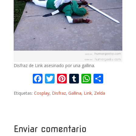
Disfraz de Link asesinado por una gallina.
F
T
Pi
T
W
C
ac
w
nt
u
h
o
Etiquetas:
Cosplay
,
Disfraz
,
Gallina
,
Link
,
Zelda
e
itt
er
m
at
m
b
er
e
bl
s
p
o
st
r
A
ar
o
p
ti
Enviar comentario