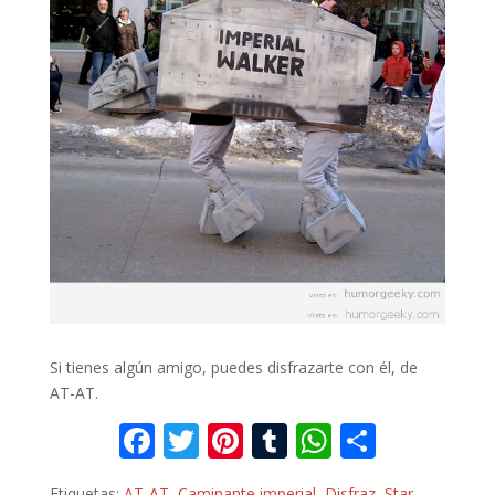
Si tienes algún amigo, puedes disfrazarte con él, de
AT-AT.
F
T
Pi
T
W
C
ac
w
nt
u
h
o
Etiquetas:
AT-AT
,
Caminante imperial
,
Disfraz
,
Star