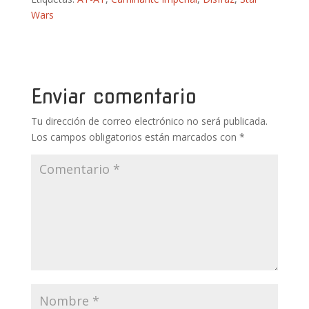
e
itt
er
m
at
m
Wars
b
er
e
bl
s
p
o
st
r
A
ar
o
p
ti
k
p
r
Enviar comentario
Tu dirección de correo electrónico no será publicada.
Los campos obligatorios están marcados con
*