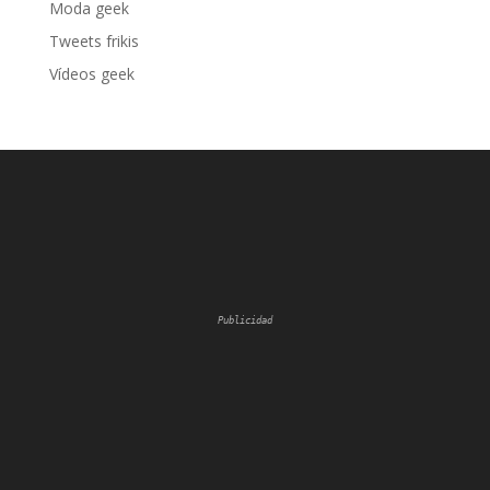
Moda geek
Tweets frikis
Vídeos geek
Publicidad