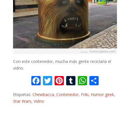
Con este contenedor, mucha más gente reciclaría el
vidrio.
F
T
Pi
T
W
C
ac
w
nt
u
h
o
Etiquetas:
Chewbacca
,
Contenedor
,
Friki
,
Humor geek
,
e
itt
er
m
at
m
Star Wars
,
Vidrio
b
er
e
bl
s
p
o
st
r
A
ar
o
p
ti