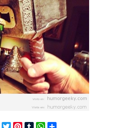
F
T
Pi
T
W
C