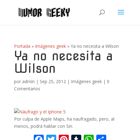
Portada
»
Imágenes geek
»
Ya no necesita a Wilson
Ya no necesita a
Wilson
por
admin
|
Sep 25, 2012
|
Imágenes geek
|
0
Comentarios
Por culpa de Apple Maps, ha naufragado, pero, al
menos, podrá hablar con Siri.
F
T
Pi
T
W
C