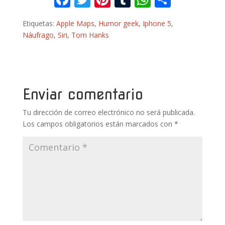
ac
w
nt
u
h
o
Etiquetas:
Apple Maps
,
Humor geek
,
Iphone 5
,
e
itt
er
m
at
m
Náufrago
,
Siri
,
Tom Hanks
b
er
e
bl
s
p
o
st
r
A
ar
o
p
ti
k
p
r
Enviar comentario
Tu dirección de correo electrónico no será publicada.
Los campos obligatorios están marcados con
*