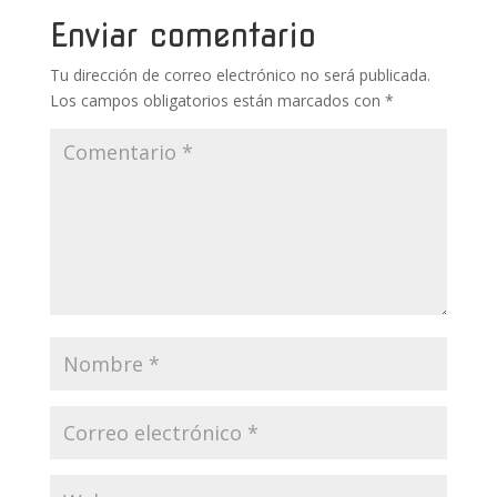
o
p
ti
Enviar comentario
k
p
r
Tu dirección de correo electrónico no será publicada.
Los campos obligatorios están marcados con
*