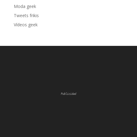
Moda geek
Tweets frikis
Vídeos geek
Publicidad