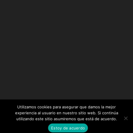
Utilizamos cookies para asegurar que damos la mejor
experiencia al usuario en nuestro sitio web. Si continúa
utilizando este sitio asumiremos que está de acuerdo.
Diseñado por
Elegant Themes
| Desarrollado por
Estoy de acuerdo
WordPress