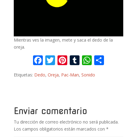
Mientras ves la imagen, mete y saca el dedo de la
oreja.
F
T
Pi
T
W
C
ac
w
nt
u
h
o
Etiquetas:
Dedo
,
Oreja
,
Pac-Man
,
Sonido
e
itt
er
m
at
m
b
er
e
bl
s
p
o
st
r
A
ar
o
p
ti
Enviar comentario
k
p
r
Tu dirección de correo electrónico no será publicada.
Los campos obligatorios están marcados con
*