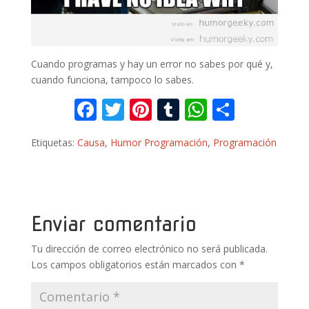
Cuando programas y hay un error no sabes por qué y,
cuando funciona, tampoco lo sabes.
F
T
Pi
T
W
C
ac
w
nt
u
h
o
Etiquetas:
Causa
,
Humor Programación
,
Programación
e
itt
er
m
at
m
b
er
e
bl
s
p
o
st
r
A
ar
o
p
ti
Enviar comentario
k
p
r
Tu dirección de correo electrónico no será publicada.
Los campos obligatorios están marcados con
*