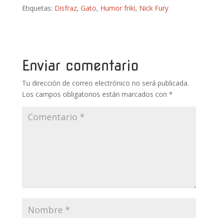
ac
w
nt
u
h
o
Etiquetas:
Disfraz
,
Gato
,
Humor friki
,
Nick Fury
e
itt
er
m
at
m
b
er
e
bl
s
p
o
st
r
A
ar
o
p
ti
Enviar comentario
k
p
r
Tu dirección de correo electrónico no será publicada.
Los campos obligatorios están marcados con
*