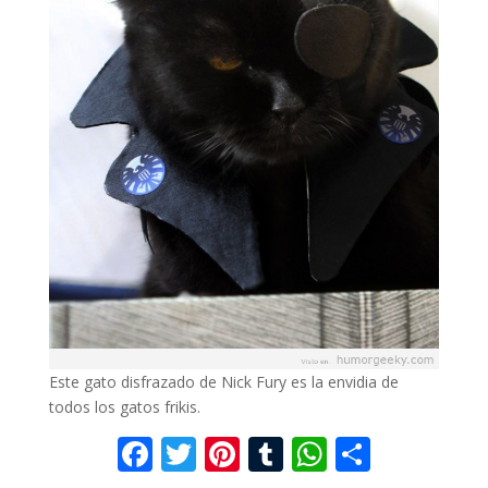
Este gato disfrazado de Nick Fury es la envidia de
todos los gatos frikis.
F
T
Pi
T
W
C