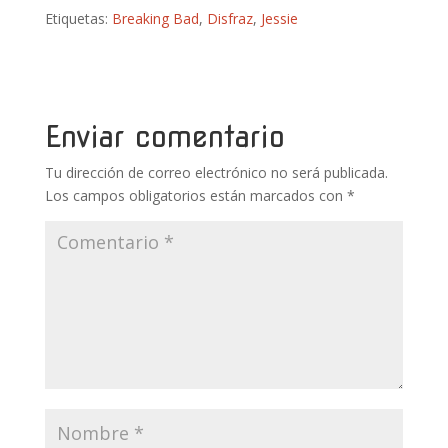
ac
w
nt
u
h
o
Etiquetas:
Breaking Bad
,
Disfraz
,
Jessie
e
itt
er
m
at
m
b
er
e
bl
s
p
o
st
r
A
ar
o
p
ti
Enviar comentario
k
p
r
Tu dirección de correo electrónico no será publicada.
Los campos obligatorios están marcados con
*