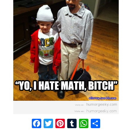
F
T
Pi
T
W
C