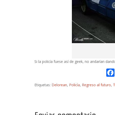
Si la policía fuese así de geek, no andarían d
Etiquetas:
Delorean
,
Policía
,
Regreso al futuro
,
T