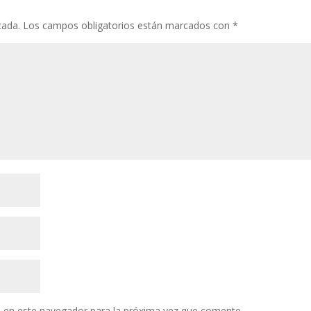
k
p
r
cada.
Los campos obligatorios están marcados con
*
 en este navegador para la próxima vez que comente.