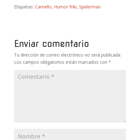
ac
w
nt
u
h
o
Etiquetas:
Camello
,
Humor friki
,
Spiderman
e
itt
er
m
at
m
b
er
e
bl
s
p
o
st
r
A
ar
o
p
ti
Enviar comentario
k
p
r
Tu dirección de correo electrónico no será publicada.
Los campos obligatorios están marcados con
*