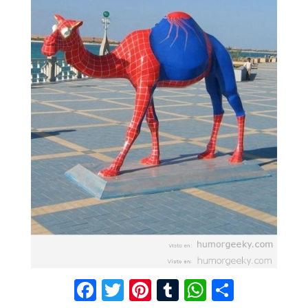
F
T
Pi
T
W
C