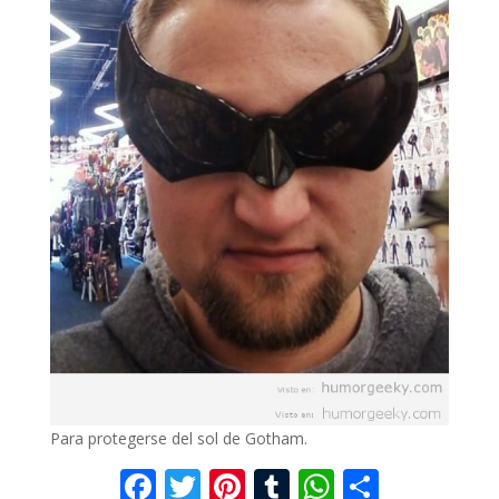
Para protegerse del sol de Gotham.
F
T
Pi
T
W
C