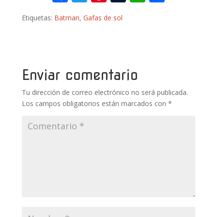
ac
w
nt
u
h
o
Etiquetas:
Batman
,
Gafas de sol
e
itt
er
m
at
m
b
er
e
bl
s
p
o
st
r
A
ar
o
p
ti
Enviar comentario
k
p
r
Tu dirección de correo electrónico no será publicada.
Los campos obligatorios están marcados con
*