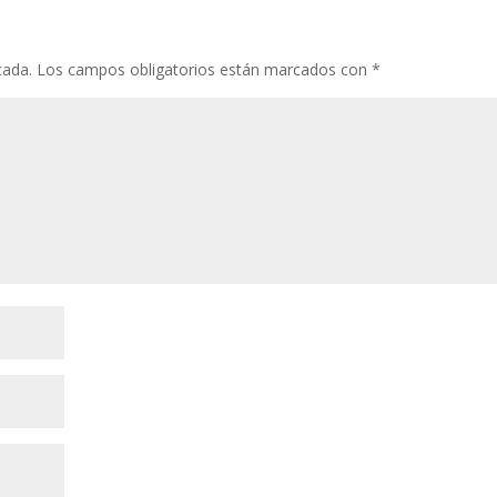
o
p
ti
k
p
r
cada.
Los campos obligatorios están marcados con
*