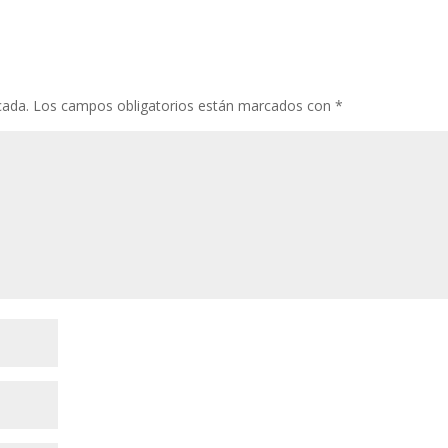
o
st
r
A
ar
o
p
ti
k
p
r
cada.
Los campos obligatorios están marcados con
*