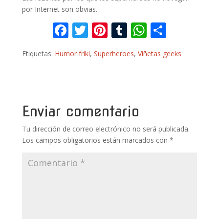
por Internet son obvias.
F
T
Pi
T
W
C
ac
w
nt
u
h
o
Etiquetas:
Humor friki
,
Superheroes
,
Viñetas geeks
e
itt
er
m
at
m
b
er
e
bl
s
p
o
st
r
A
ar
o
p
ti
Enviar comentario
k
p
r
Tu dirección de correo electrónico no será publicada.
Los campos obligatorios están marcados con
*