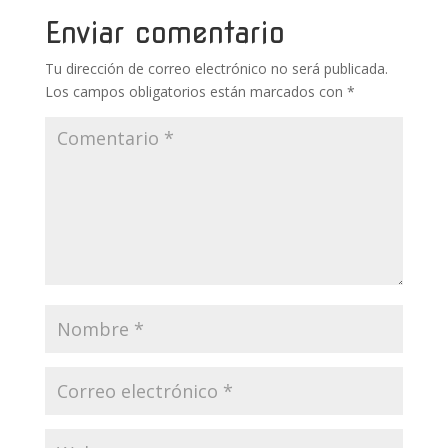
o
p
ti
k
p
r
Enviar comentario
Tu dirección de correo electrónico no será publicada.
Los campos obligatorios están marcados con
*