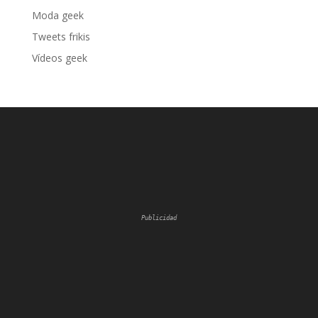
Moda geek
Tweets frikis
Vídeos geek
Publicidad