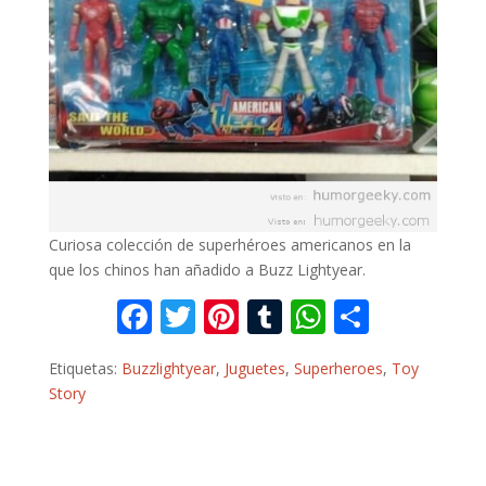
Curiosa colección de superhéroes americanos en la
que los chinos han añadido a Buzz Lightyear.
F
T
Pi
T
W
C
ac
w
nt
u
h
o
Etiquetas:
Buzzlightyear
,
Juguetes
,
Superheroes
,
Toy
e
itt
er
m
at
m
Story
b
er
e
bl
s
p
o
st
r
A
ar