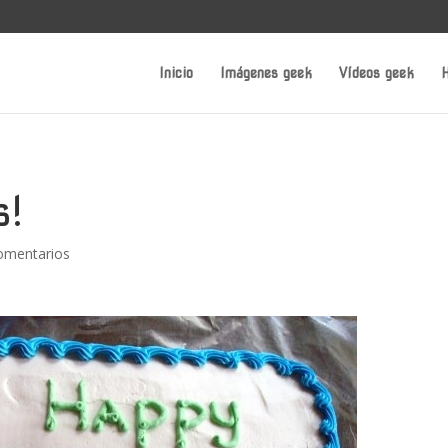
Inicio
Imágenes geek
Vídeos geek
H
s!
omentarios