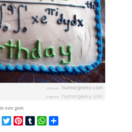
de este geek.
F
T
Pi
T
W
C
ac
w
nt
u
h
o