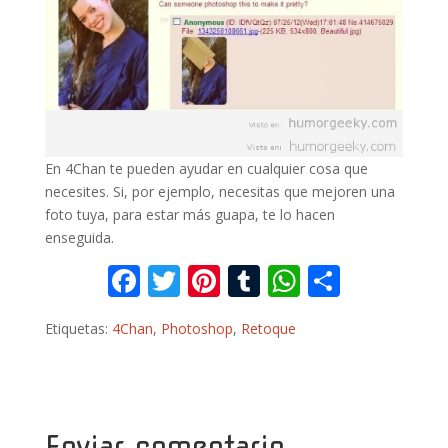
En 4Chan te pueden ayudar en cualquier cosa que
necesites. Si, por ejemplo, necesitas que mejoren una
foto tuya, para estar más guapa, te lo hacen
enseguida.
F
T
Pi
T
W
C
ac
w
nt
u
h
o
Etiquetas:
4Chan
,
Photoshop
,
Retoque
e
itt
er
m
at
m
b
er
e
bl
s
p
o
st
r
A
ar
o
p
ti
Enviar comentario