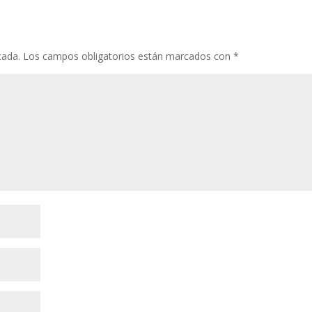
o
st
r
A
ar
o
p
ti
k
p
r
cada.
Los campos obligatorios están marcados con
*