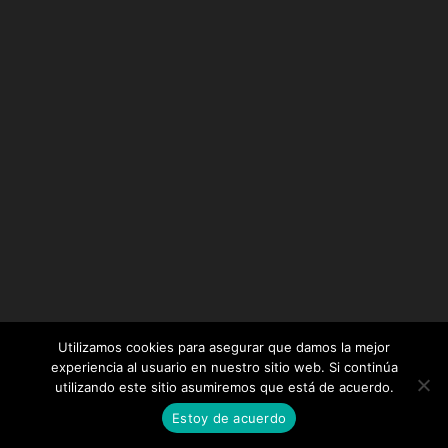
Utilizamos cookies para asegurar que damos la mejor
experiencia al usuario en nuestro sitio web. Si continúa
utilizando este sitio asumiremos que está de acuerdo.
Diseñado por
Elegant Themes
| Desarrollado por
Estoy de acuerdo
WordPress