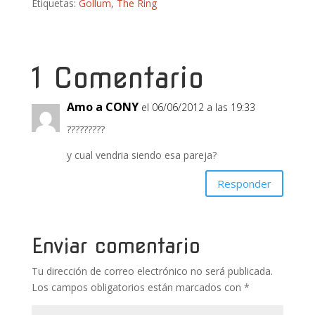
Etiquetas:
Gollum
,
The Ring
e
itt
er
m
at
m
b
er
e
bl
s
p
o
st
r
A
ar
1 Comentario
o
p
ti
k
p
r
Amo a CONY
el 06/06/2012 a las 19:33
?????????
y cual vendria siendo esa pareja?
Responder
Enviar comentario
Tu dirección de correo electrónico no será publicada.
Los campos obligatorios están marcados con
*