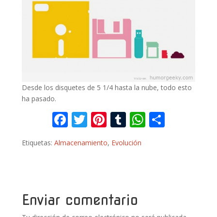
Desde los disquetes de 5 1/4 hasta la nube, todo esto
ha pasado.
F
T
Pi
T
W
C
ac
w
nt
u
h
o
Etiquetas:
Almacenamiento
,
Evolución
e
itt
er
m
at
m
b
er
e
bl
s
p
o
st
r
A
ar
o
p
ti
Enviar comentario
k
p
r