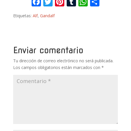
F
T
Pi
T
W
C
ac
w
nt
u
h
o
Etiquetas:
Alf
,
Gandalf
e
itt
er
m
at
m
b
er
e
bl
s
p
o
st
r
A
ar
o
p
ti
Enviar comentario
k
p
r
Tu dirección de correo electrónico no será publicada.
Los campos obligatorios están marcados con
*