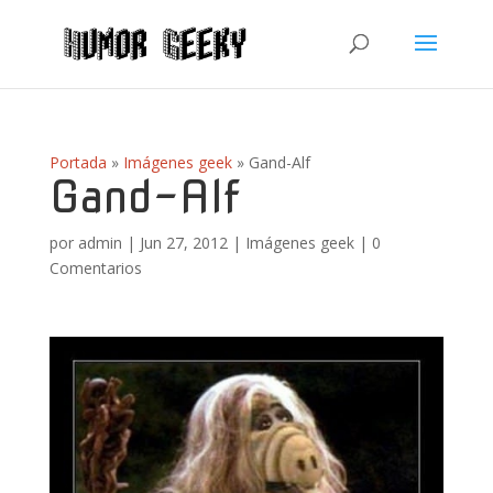
Portada
»
Imágenes geek
»
Gand-Alf
Gand-Alf
por
admin
|
Jun 27, 2012
|
Imágenes geek
|
0
Comentarios