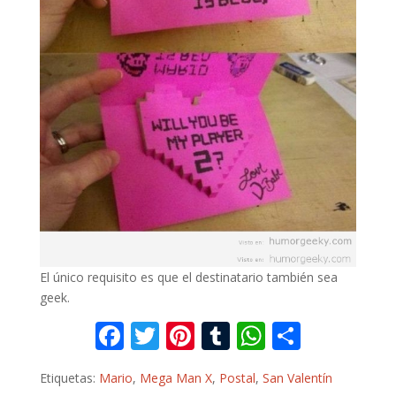
El único requisito es que el destinatario también sea
geek.
F
T
Pi
T
W
C
ac
w
nt
u
h
o
Etiquetas:
Mario
,
Mega Man X
,
Postal
,
San Valentín
e
itt
er
m
at
m