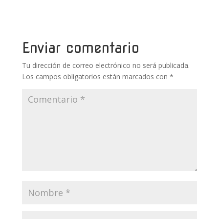
b
er
e
bl
s
p
o
st
r
A
ar
o
p
ti
Enviar comentario
k
p
r
Tu dirección de correo electrónico no será publicada.
Los campos obligatorios están marcados con
*