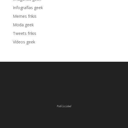
Infografías geek
Memes frikis
Moda geek
Tweets frikis
Vídeos geek
Publicidad