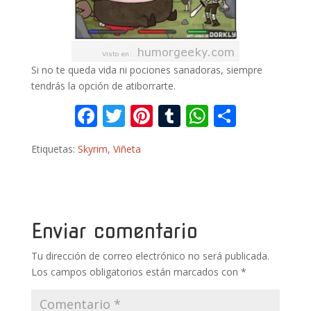
Si no te queda vida ni pociones sanadoras, siempre
tendrás la opción de atiborrarte.
F
T
Pi
T
W
C
ac
w
nt
u
h
o
Etiquetas:
Skyrim
,
Viñeta
e
itt
er
m
at
m
b
er
e
bl
s
p
o
st
r
A
ar
o
p
ti
Enviar comentario
k
p
r
Tu dirección de correo electrónico no será publicada.
Los campos obligatorios están marcados con
*