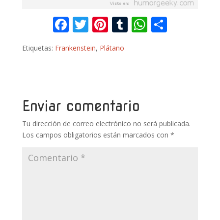
F
T
Pi
T
W
C
ac
w
nt
u
h
o
Etiquetas:
Frankenstein
,
Plátano
e
itt
er
m
at
m
b
er
e
bl
s
p
o
st
r
A
ar
o
p
ti
Enviar comentario
k
p
r
Tu dirección de correo electrónico no será publicada.
Los campos obligatorios están marcados con
*