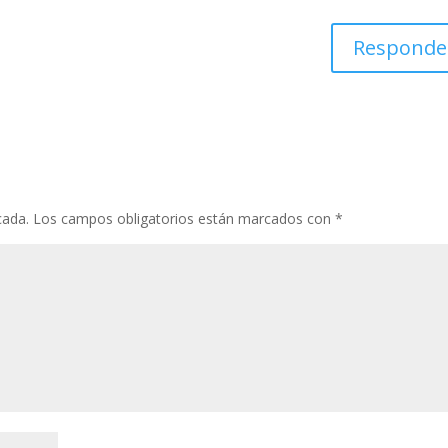
k
p
r
Responde
cada.
Los campos obligatorios están marcados con
*