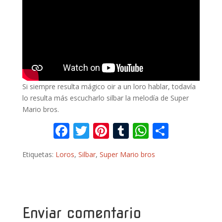
Si siempre resulta mágico oir a un loro hablar, todavía
lo resulta más escucharlo silbar la melodía de Super
Mario bros.
F
T
Pi
T
W
C
ac
w
nt
u
h
o
Etiquetas:
Loros
,
Silbar
,
Super Mario bros
e
itt
er
m
at
m
b
er
e
bl
s
p
o
st
r
A
ar
o
p
ti
Enviar comentario