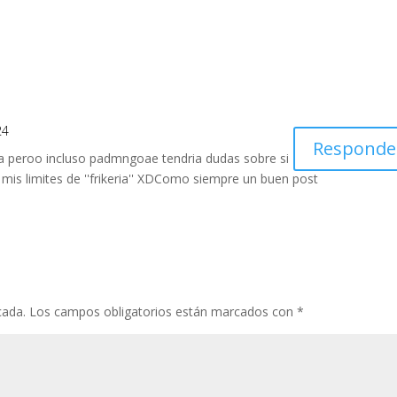
e
itt
er
m
at
m
b
er
e
bl
s
p
o
st
r
A
ar
o
p
ti
k
p
r
24
Responde
da peroo incluso padmngoae tendria dudas sobre si
is limites de ''frikeria'' XDComo siempre un buen post
cada.
Los campos obligatorios están marcados con
*