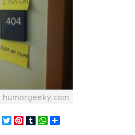
F
T
Pi
T
W
C
ac
w
nt
u
h
o