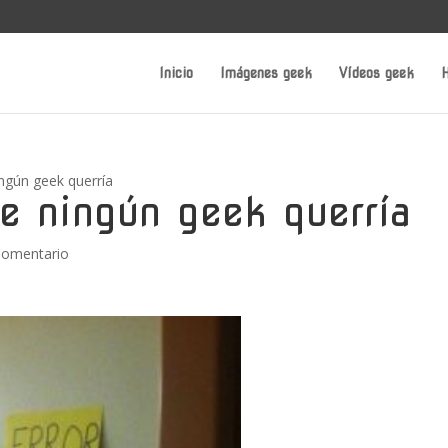
Inicio
Imágenes geek
Vídeos geek
H
ingún geek querría
e ningún geek querría
Comentario