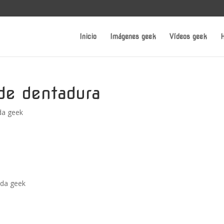
Inicio
Imágenes geek
Vídeos geek
H
de dentadura
a geek
da geek