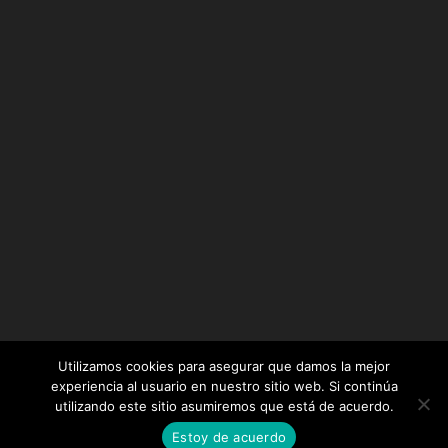
Utilizamos cookies para asegurar que damos la mejor
experiencia al usuario en nuestro sitio web. Si continúa
utilizando este sitio asumiremos que está de acuerdo.
Diseñado por
Elegant Themes
| Desarrollado por
Estoy de acuerdo
WordPress