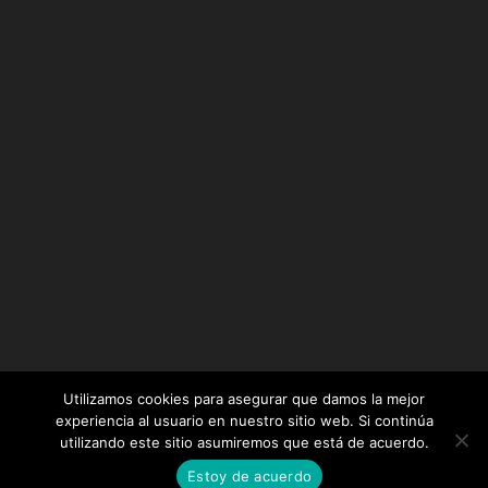
Utilizamos cookies para asegurar que damos la mejor
experiencia al usuario en nuestro sitio web. Si continúa
utilizando este sitio asumiremos que está de acuerdo.
Diseñado por
Elegant Themes
| Desarrollado por
Estoy de acuerdo
WordPress