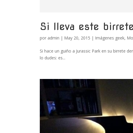
Si lleva este birre
por
admin
|
May 20, 2015
|
Imágenes geek
,
Mo
Si hace un guiño a Jurassic Park en su birrete d
lo dudes: es...