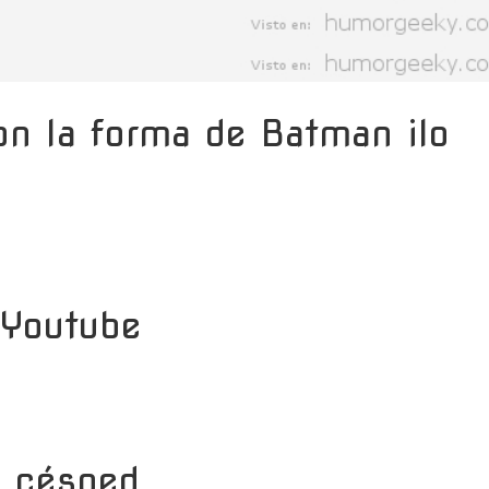
n la forma de Batman ¡lo
 Youtube
l césped