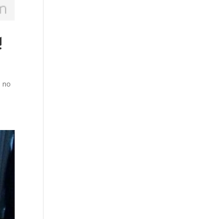
!
… no