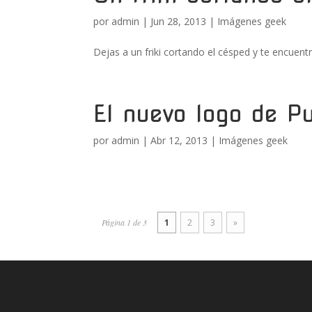
por
admin
|
Jun 28, 2013
|
Imágenes geek
Dejas a un friki cortando el césped y te encuent
El nuevo logo de 
por
admin
|
Abr 12, 2013
|
Imágenes geek
Página 1 de 3
1
2
3
»