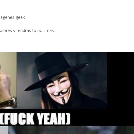
ágenes geek
lores y tendrás tu pócimas...