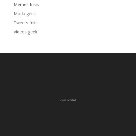
Memes frikis
Moda geek
Tweets frikis
Vídeos geek
Publicidad