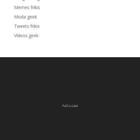
Memes frikis
Moda geek
Tweets frikis
Vídeos geek
Publicidad