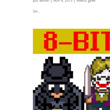
por
admin
|
Nov 4, 2013
|
Vídeos geek
Sin...