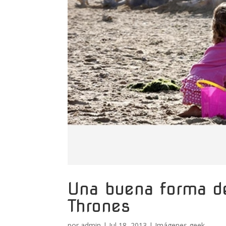
Una buena forma d
Thrones
por
admin
|
Jul 18, 2013
|
Imágenes geek