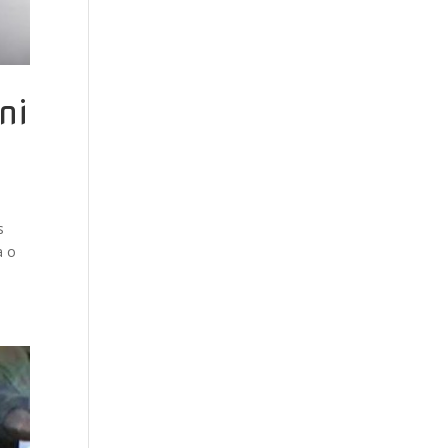
ni
s
a o