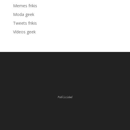
Memes frikis
Moda geek
Tweets frikis
Vídeos geek
Publicidad